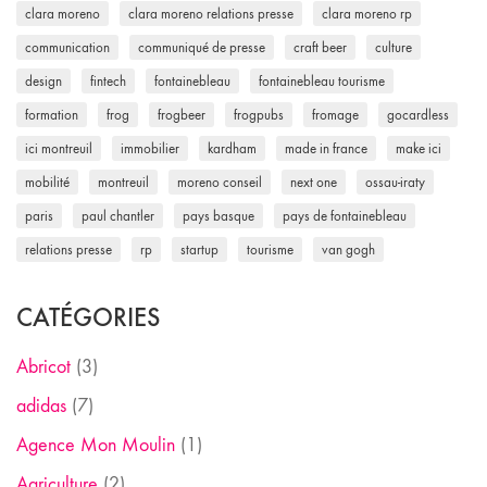
clara moreno
clara moreno relations presse
clara moreno rp
communication
communiqué de presse
craft beer
culture
design
fintech
fontainebleau
fontainebleau tourisme
formation
frog
frogbeer
frogpubs
fromage
gocardless
ici montreuil
immobilier
kardham
made in france
make ici
mobilité
montreuil
moreno conseil
next one
ossau-iraty
paris
paul chantler
pays basque
pays de fontainebleau
relations presse
rp
startup
tourisme
van gogh
CATÉGORIES
Abricot
(3)
adidas
(7)
Agence Mon Moulin
(1)
Agriculture
(2)