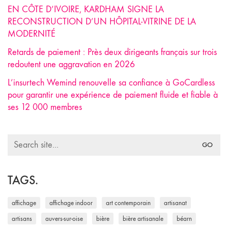
EN CÔTE D’IVOIRE, KARDHAM SIGNE LA
RECONSTRUCTION D’UN HÔPITAL-VITRINE DE LA
MODERNITÉ
Retards de paiement : Près deux dirigeants français sur trois
redoutent une aggravation en 2026
L’insurtech Wemind renouvelle sa confiance à GoCardless
pour garantir une expérience de paiement fluide et fiable à
ses 12 000 membres
Search
for:
TAGS.
affichage
affichage indoor
art contemporain
artisanat
artisans
auvers-sur-oise
bière
bière artisanale
béarn