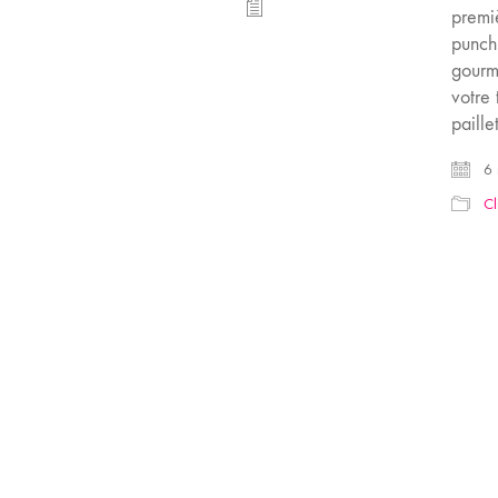
premiè
punchl
gourm
votre
paille
6 
Cl