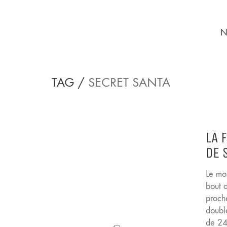
N
TAG /
SECRET SANTA
LA 
DE 
Le mo
bout d
proch
doubl
de 24 