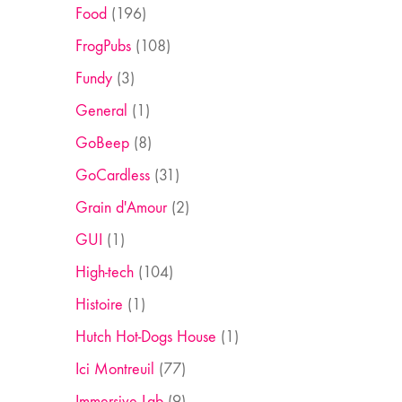
Food
(196)
FrogPubs
(108)
Fundy
(3)
General
(1)
GoBeep
(8)
GoCardless
(31)
Grain d'Amour
(2)
GUI
(1)
High-tech
(104)
Histoire
(1)
Hutch Hot-Dogs House
(1)
Ici Montreuil
(77)
Immersive Lab
(9)