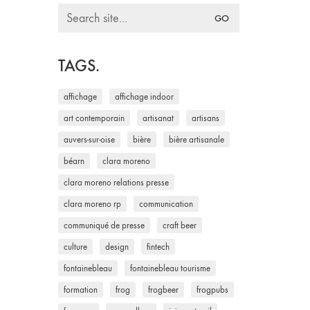
Search
for:
TAGS.
affichage
affichage indoor
art contemporain
artisanat
artisans
auvers-sur-oise
bière
bière artisanale
béarn
clara moreno
clara moreno relations presse
clara moreno rp
communication
communiqué de presse
craft beer
culture
design
fintech
fontainebleau
fontainebleau tourisme
formation
frog
frogbeer
frogpubs