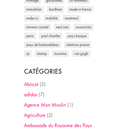
fromage
gocardless
ici montreuil
immobilier
kardham
made in france
make ici
mobilité
montreuil
moreno conseil
next one
ossau-iraty
paris
paul chantler
pays basque
pays de fontainebleau
relations presse
rp
startup
tourisme
van gogh
CATÉGORIES
Abricot
(3)
adidas
(7)
Agence Mon Moulin
(1)
Agriculture
(2)
Ambassade du Royaume des Pays-