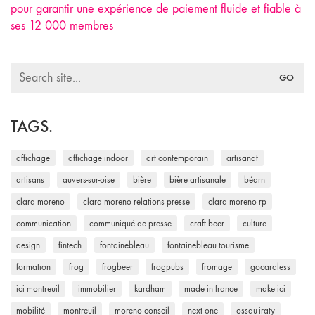
pour garantir une expérience de paiement fluide et fiable à
ses 12 000 membres
Search
for:
TAGS.
affichage
affichage indoor
art contemporain
artisanat
artisans
auvers-sur-oise
bière
bière artisanale
béarn
clara moreno
clara moreno relations presse
clara moreno rp
communication
communiqué de presse
craft beer
culture
design
fintech
fontainebleau
fontainebleau tourisme
formation
frog
frogbeer
frogpubs
fromage
gocardless
ici montreuil
immobilier
kardham
made in france
make ici
mobilité
montreuil
moreno conseil
next one
ossau-iraty