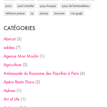
paris
paul chantler
pays basque
pays de fontainebleau
relations presse
rp
startup
tourisme
van gogh
CATÉGORIES
Abricot
(3)
adidas
(7)
Agence Mon Moulin
(1)
Agriculture
(2)
Ambassade du Royaume des Pays-Bas à Paris
(6)
Apéro Resto Disco
(2)
Apkass
(1)
Art of Life
(1)