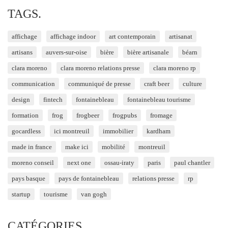
TAGS.
affichage
affichage indoor
art contemporain
artisanat
artisans
auvers-sur-oise
bière
bière artisanale
béarn
clara moreno
clara moreno relations presse
clara moreno rp
communication
communiqué de presse
craft beer
culture
design
fintech
fontainebleau
fontainebleau tourisme
formation
frog
frogbeer
frogpubs
fromage
gocardless
ici montreuil
immobilier
kardham
made in france
make ici
mobilité
montreuil
moreno conseil
next one
ossau-iraty
paris
paul chantler
pays basque
pays de fontainebleau
relations presse
rp
startup
tourisme
van gogh
CATÉGORIES