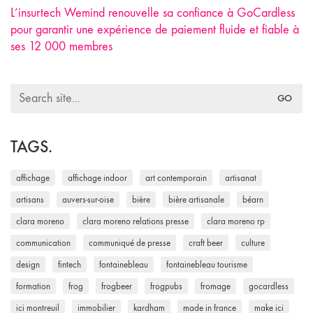
L’insurtech Wemind renouvelle sa confiance à GoCardless
pour garantir une expérience de paiement fluide et fiable à
ses 12 000 membres
Search
for:
TAGS.
affichage
affichage indoor
art contemporain
artisanat
artisans
auvers-sur-oise
bière
bière artisanale
béarn
clara moreno
clara moreno relations presse
clara moreno rp
communication
communiqué de presse
craft beer
culture
design
fintech
fontainebleau
fontainebleau tourisme
formation
frog
frogbeer
frogpubs
fromage
gocardless
ici montreuil
immobilier
kardham
made in france
make ici