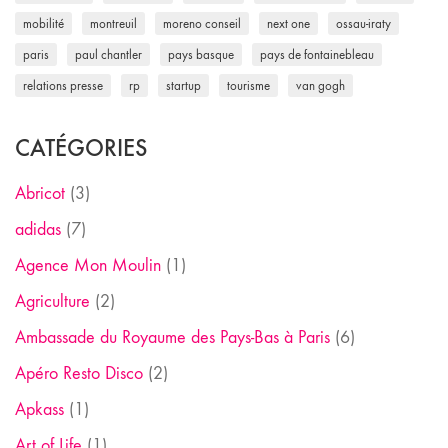
mobilité
montreuil
moreno conseil
next one
ossau-iraty
paris
paul chantler
pays basque
pays de fontainebleau
relations presse
rp
startup
tourisme
van gogh
CATÉGORIES
Abricot
(3)
adidas
(7)
Agence Mon Moulin
(1)
Agriculture
(2)
Ambassade du Royaume des Pays-Bas à Paris
(6)
Apéro Resto Disco
(2)
Apkass
(1)
Art of Life
(1)