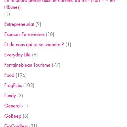
En relations presse aussi le contenu est roi ! (Part 1 – les
tribunes)
(1)
Entrepreneuriat
(9)
Espaces Ferroviaires
(10)
Et de nous qui se souviendra ?
(1)
Everyday Life
(6)
Fontainebleau Tourisme
(77)
Food
(196)
FrogPubs
(108)
Fundy
(3)
General
(1)
GoBeep
(8)
GoCardless
(31)