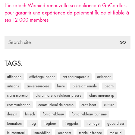
L’insurtech Wemind renouvelle sa confiance à GoCardless
pour garantir une expérience de paiement fluide et fiable à
ses 12 000 membres
Search
for:
TAGS.
affichage
affichage indoor
art contemporain
artisanat
artisans
auvers-sur-oise
bière
bière artisanale
béarn
clara moreno
clara moreno relations presse
clara moreno rp
communication
communiqué de presse
craft beer
culture
design
fintech
fontainebleau
fontainebleau tourisme
formation
frog
frogbeer
frogpubs
fromage
gocardless
ici montreuil
immobilier
kardham
made in france
make ici