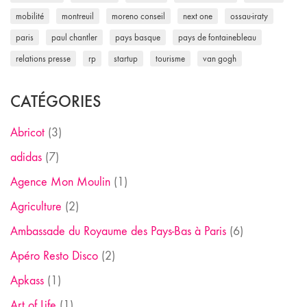
mobilité
montreuil
moreno conseil
next one
ossau-iraty
paris
paul chantler
pays basque
pays de fontainebleau
relations presse
rp
startup
tourisme
van gogh
CATÉGORIES
Abricot
(3)
adidas
(7)
Agence Mon Moulin
(1)
Agriculture
(2)
Ambassade du Royaume des Pays-Bas à Paris
(6)
Apéro Resto Disco
(2)
Apkass
(1)
Art of Life
(1)