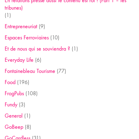
En relations presse aussi le contenu est roi ! (Part 1 – les
tribunes)
(1)
Entrepreneuriat
(9)
Espaces Ferroviaires
(10)
Et de nous qui se souviendra ?
(1)
Everyday Life
(6)
Fontainebleau Tourisme
(77)
Food
(196)
FrogPubs
(108)
Fundy
(3)
General
(1)
GoBeep
(8)
GoCardless
(31)