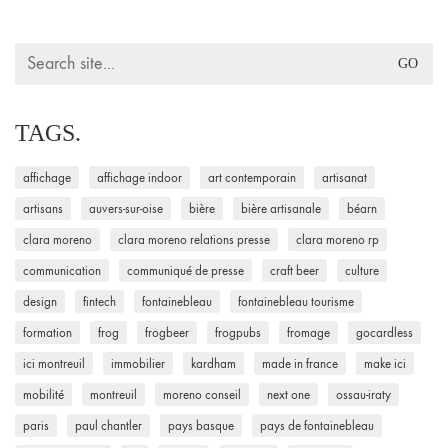
Search
for:
TAGS.
affichage
affichage indoor
art contemporain
artisanat
artisans
auvers-sur-oise
bière
bière artisanale
béarn
clara moreno
clara moreno relations presse
clara moreno rp
communication
communiqué de presse
craft beer
culture
design
fintech
fontainebleau
fontainebleau tourisme
formation
frog
frogbeer
frogpubs
fromage
gocardless
ici montreuil
immobilier
kardham
made in france
make ici
mobilité
montreuil
moreno conseil
next one
ossau-iraty
paris
paul chantler
pays basque
pays de fontainebleau