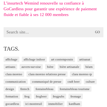
L’insurtech Wemind renouvelle sa confiance à
GoCardless pour garantir une expérience de paiement
fluide et fiable à ses 12 000 membres
Search
for:
TAGS.
affichage
affichage indoor
art contemporain
artisanat
artisans
auvers-sur-oise
bière
bière artisanale
béarn
clara moreno
clara moreno relations presse
clara moreno rp
communication
communiqué de presse
craft beer
culture
design
fintech
fontainebleau
fontainebleau tourisme
formation
frog
frogbeer
frogpubs
fromage
gocardless
ici montreuil
immobilier
kardham