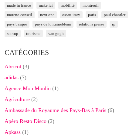
made in france
make ici
mobilité
montreuil
moreno conseil
next one
ossau-iraty
paris
paul chantler
pays basque
pays de fontainebleau
relations presse
rp
startup
tourisme
van gogh
CATÉGORIES
Abricot
(3)
adidas
(7)
Agence Mon Moulin
(1)
Agriculture
(2)
Ambassade du Royaume des Pays-Bas à Paris
(6)
Apéro Resto Disco
(2)
Apkass
(1)