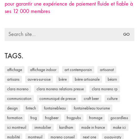
pour garantir une expérience de paiement fluide et fiable à
ses 12 000 membres
Search
for:
TAGS.
affichage
affichage indoor
art contemporain
artisanat
artisans
auvers-sur-oise
bière
bière artisanale
béarn
clara moreno
clara moreno relations presse
clara moreno rp
communication
communiqué de presse
craft beer
culture
design
fintech
fontainebleau
fontainebleau tourisme
formation
frog
frogbeer
frogpubs
fromage
gocardless
ici montreuil
immobilier
kardham
made in france
make ici
mobilité
montreuil
moreno conseil
next one
ossau-iraty