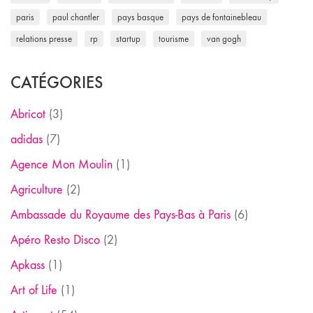
paris
paul chantler
pays basque
pays de fontainebleau
relations presse
rp
startup
tourisme
van gogh
CATÉGORIES
Abricot
(3)
adidas
(7)
Agence Mon Moulin
(1)
Agriculture
(2)
Ambassade du Royaume des Pays-Bas à Paris
(6)
Apéro Resto Disco
(2)
Apkass
(1)
Art of Life
(1)