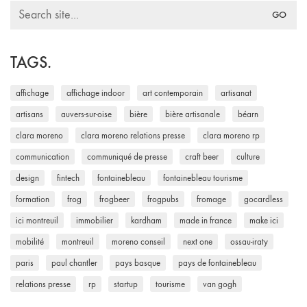
Search
for:
TAGS.
affichage
affichage indoor
art contemporain
artisanat
artisans
auvers-sur-oise
bière
bière artisanale
béarn
clara moreno
clara moreno relations presse
clara moreno rp
communication
communiqué de presse
craft beer
culture
design
fintech
fontainebleau
fontainebleau tourisme
formation
frog
frogbeer
frogpubs
fromage
gocardless
ici montreuil
immobilier
kardham
made in france
make ici
mobilité
montreuil
moreno conseil
next one
ossau-iraty
paris
paul chantler
pays basque
pays de fontainebleau
relations presse
rp
startup
tourisme
van gogh