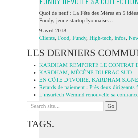
FUNDY DÉVOILE SA COLLECTION
Quoi de neuf : La Fête des Mères en 5 idées
Fundy, jeune startup lyonnaise…
9 avril 2018
Clients
,
Food
,
Fundy
,
High-tech
,
infos
,
Ne
LES DERNIERS COMMUN
KARDHAM REMPORTE LE CONTRAT 
KARDHAM, MÉCÈNE DU FRAC SUD – C
EN CÔTE D’IVOIRE, KARDHAM SIGN
Retards de paiement : Près deux dirigeants f
L’insurtech Wemind renouvelle sa confiance
Search
for:
TAGS.