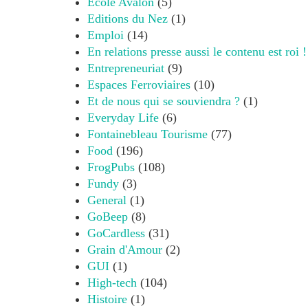
Ecole Avalon
(5)
Editions du Nez
(1)
Emploi
(14)
En relations presse aussi le contenu est roi !
Entrepreneuriat
(9)
Espaces Ferroviaires
(10)
Et de nous qui se souviendra ?
(1)
Everyday Life
(6)
Fontainebleau Tourisme
(77)
Food
(196)
FrogPubs
(108)
Fundy
(3)
General
(1)
GoBeep
(8)
GoCardless
(31)
Grain d'Amour
(2)
GUI
(1)
High-tech
(104)
Histoire
(1)