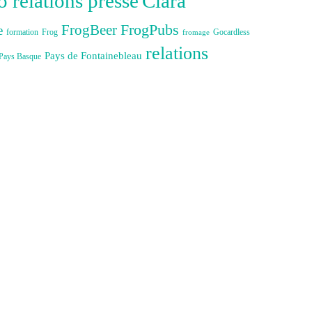
Clara
 relations presse
FrogBeer
FrogPubs
e
formation
Gocardless
Frog
fromage
relations
Pays de Fontainebleau
Pays Basque