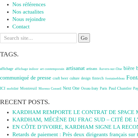
Nos références
Nos actualites
Nous rejoindre
Contact
Search
for:
TAGS.
artisanat
bière
affichage
artisans
affichage indoor
art contemporain
Auvers-sur-Oise
Font
communiqué de presse
craft beer
fintech
culture
design
fontainebleau
Next One
ICI
Montreuil
Paul Chantler
Ossau-Iraty
Paris
Pa
Moreno Conseil
mobilité
RECENT POSTS.
KARDHAM REMPORTE LE CONTRAT DE SPACE
KARDHAM, MÉCÈNE DU FRAC SUD – CITÉ DE L
EN CÔTE D’IVOIRE, KARDHAM SIGNE LA RECO
Retards de paiement : Près deux dirigeants français sur