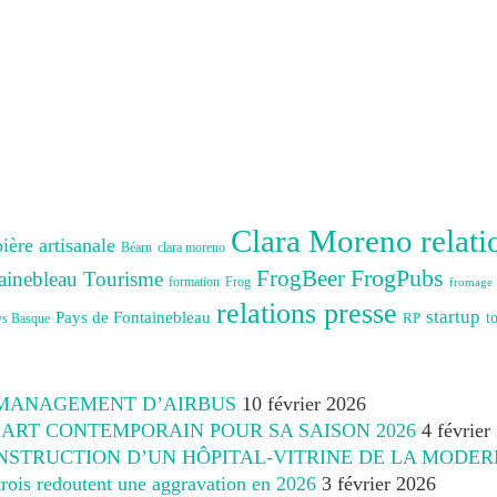
Clara Moreno relati
bière artisanale
Béarn
clara moreno
FrogBeer
FrogPubs
ainebleau Tourisme
formation
Frog
fromage
relations presse
startup
Pays de Fontainebleau
RP
t
ys Basque
 MANAGEMENT D’AIRBUS
10 février 2026
’ART CONTEMPORAIN POUR SA SAISON 2026
4 février
NSTRUCTION D’UN HÔPITAL-VITRINE DE LA MODER
 trois redoutent une aggravation en 2026
3 février 2026