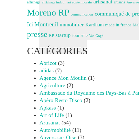
artisanat
affichage
artisans
affichage indoor
art contemporain
Auvers-s
Moreno RP
communiqué de pre
communication
Ici Montreuil
immobilier
Kardham
made in france
Mak
presse
startup
RP
tourisme
Van Gogh
CATÉGORIES
Abricot
(3)
adidas
(7)
Agence Mon Moulin
(1)
Agriculture
(2)
Ambassade du Royaume des Pays-Bas à Par
Apéro Resto Disco
(2)
Apkass
(1)
Art of Life
(1)
Artisanat
(54)
Auto/mobilité
(11)
Auvers-sur-Oise
(3)