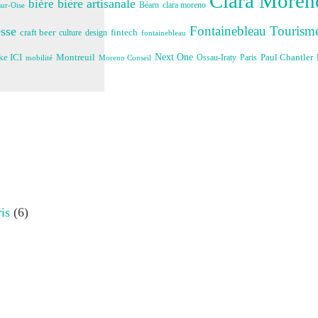
Clara Moreno
bière artisanale
bière
Béarn
clara moreno
ur-Oise
Fontainebleau Tourism
sse
craft beer
fintech
culture
design
fontainebleau
Next One
e ICI
Montreuil
Paul Chantler
Ossau-Iraty
Paris
Moreno Conseil
mobilité
is
(6)