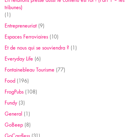
En relations presse aussi le contenu est roi ! (Part 1 – les
tribunes)
(1)
Entrepreneuriat
(9)
Espaces Ferroviaires
(10)
Et de nous qui se souviendra ?
(1)
Everyday Life
(6)
Fontainebleau Tourisme
(77)
Food
(196)
FrogPubs
(108)
Fundy
(3)
General
(1)
GoBeep
(8)
GoCardless
(31)