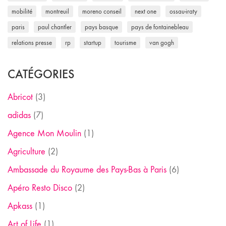
mobilité
montreuil
moreno conseil
next one
ossau-iraty
paris
paul chantler
pays basque
pays de fontainebleau
relations presse
rp
startup
tourisme
van gogh
CATÉGORIES
Abricot
(3)
adidas
(7)
Agence Mon Moulin
(1)
Agriculture
(2)
Ambassade du Royaume des Pays-Bas à Paris
(6)
Apéro Resto Disco
(2)
Apkass
(1)
Art of Life
(1)