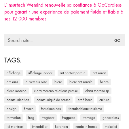
L’insurtech Wemind renouvelle sa confiance à GoCardless
pour garantir une expérience de paiement fluide et fiable à
ses 12 000 membres
Search
for:
TAGS.
affichage
affichage indoor
art contemporain
artisanat
artisans
auvers-sur-oise
bière
bière artisanale
béarn
clara moreno
clara moreno relations presse
clara moreno rp
communication
communiqué de presse
craft beer
culture
design
fintech
fontainebleau
fontainebleau tourisme
formation
frog
frogbeer
frogpubs
fromage
gocardless
ici montreuil
immobilier
kardham
made in france
make ici