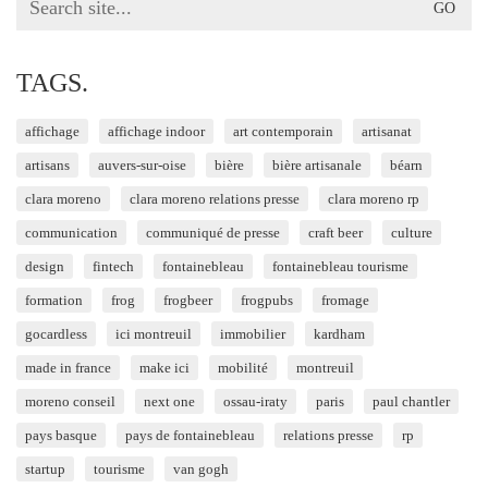
for:
TAGS.
affichage
affichage indoor
art contemporain
artisanat
artisans
auvers-sur-oise
bière
bière artisanale
béarn
clara moreno
clara moreno relations presse
clara moreno rp
communication
communiqué de presse
craft beer
culture
design
fintech
fontainebleau
fontainebleau tourisme
formation
frog
frogbeer
frogpubs
fromage
gocardless
ici montreuil
immobilier
kardham
made in france
make ici
mobilité
montreuil
moreno conseil
next one
ossau-iraty
paris
paul chantler
pays basque
pays de fontainebleau
relations presse
rp
startup
tourisme
van gogh