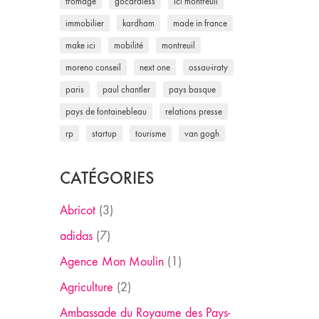
fromage
gocardless
ici montreuil
immobilier
kardham
made in france
make ici
mobilité
montreuil
moreno conseil
next one
ossau-iraty
paris
paul chantler
pays basque
pays de fontainebleau
relations presse
rp
startup
tourisme
van gogh
CATÉGORIES
Abricot
(3)
adidas
(7)
Agence Mon Moulin
(1)
Agriculture
(2)
Ambassade du Royaume des Pays-