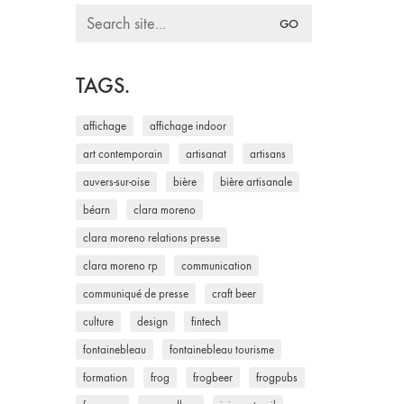
Search
for:
TAGS.
affichage
affichage indoor
art contemporain
artisanat
artisans
auvers-sur-oise
bière
bière artisanale
béarn
clara moreno
clara moreno relations presse
clara moreno rp
communication
communiqué de presse
craft beer
culture
design
fintech
fontainebleau
fontainebleau tourisme
formation
frog
frogbeer
frogpubs