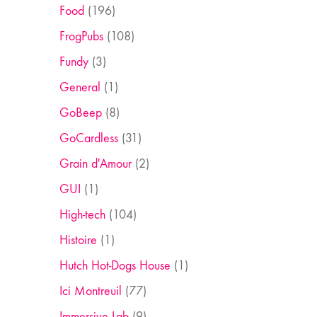
Food
(196)
FrogPubs
(108)
Fundy
(3)
General
(1)
GoBeep
(8)
GoCardless
(31)
Grain d'Amour
(2)
GUI
(1)
High-tech
(104)
Histoire
(1)
Hutch Hot-Dogs House
(1)
Ici Montreuil
(77)
Immersive Lab
(9)