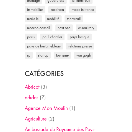
fromage
gocardless
ici montreuil
immobilier
kardham
made in france
make ici
mobilité
montreuil
moreno conseil
next one
ossau-iraty
paris
paul chantler
pays basque
pays de fontainebleau
relations presse
rp
startup
tourisme
van gogh
CATÉGORIES
Abricot
(3)
adidas
(7)
Agence Mon Moulin
(1)
Agriculture
(2)
Ambassade du Royaume des Pays-