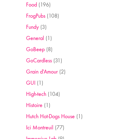
Food
(196)
FrogPubs
(108)
Fundy
(3)
General
(1)
GoBeep
(8)
GoCardless
(31)
Grain d'Amour
(2)
GUI
(1)
High-tech
(104)
Histoire
(1)
Hutch Hot-Dogs House
(1)
Ici Montreuil
(77)
Immersive Lab
(9)