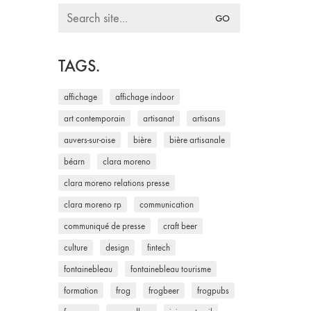
Search
for:
TAGS.
affichage
affichage indoor
art contemporain
artisanat
artisans
auvers-sur-oise
bière
bière artisanale
béarn
clara moreno
clara moreno relations presse
clara moreno rp
communication
communiqué de presse
craft beer
culture
design
fintech
fontainebleau
fontainebleau tourisme
formation
frog
frogbeer
frogpubs