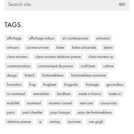
Search
for:
TAGS.
affichage
affichage indoor
art contemporain
artisanat
artisans
auvers-sur-oise
bière
bière artisanale
béarn
clara moreno
clara moreno relations presse
clara moreno rp
communication
communiqué de presse
craft beer
culture
design
fintech
fontainebleau
fontainebleau tourisme
formation
frog
frogbeer
frogpubs
fromage
gocardless
ici montreuil
immobilier
kardham
made in france
make ici
mobilité
montreuil
moreno conseil
next one
ossau-iraty
paris
paul chantler
pays basque
pays de fontainebleau
relations presse
rp
startup
tourisme
van gogh