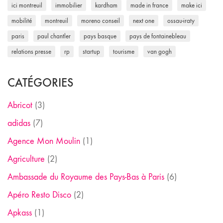
ici montreuil
immobilier
kardham
made in france
make ici
mobilité
montreuil
moreno conseil
next one
ossau-iraty
paris
paul chantler
pays basque
pays de fontainebleau
relations presse
rp
startup
tourisme
van gogh
CATÉGORIES
Abricot
(3)
adidas
(7)
Agence Mon Moulin
(1)
Agriculture
(2)
Ambassade du Royaume des Pays-Bas à Paris
(6)
Apéro Resto Disco
(2)
Apkass
(1)