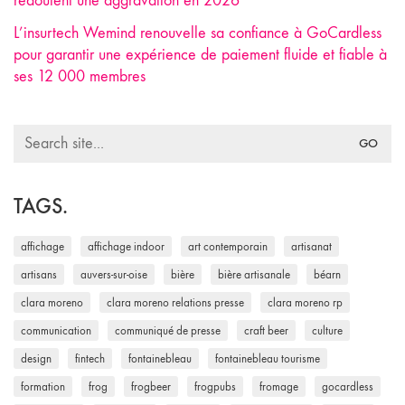
redoutent une aggravation en 2026
L’insurtech Wemind renouvelle sa confiance à GoCardless
pour garantir une expérience de paiement fluide et fiable à
ses 12 000 membres
Search
for:
TAGS.
affichage
affichage indoor
art contemporain
artisanat
artisans
auvers-sur-oise
bière
bière artisanale
béarn
clara moreno
clara moreno relations presse
clara moreno rp
communication
communiqué de presse
craft beer
culture
design
fintech
fontainebleau
fontainebleau tourisme
formation
frog
frogbeer
frogpubs
fromage
gocardless