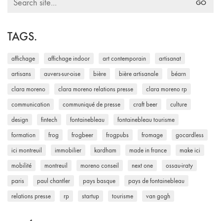
for:
TAGS.
affichage
affichage indoor
art contemporain
artisanat
artisans
auvers-sur-oise
bière
bière artisanale
béarn
clara moreno
clara moreno relations presse
clara moreno rp
communication
communiqué de presse
craft beer
culture
design
fintech
fontainebleau
fontainebleau tourisme
formation
frog
frogbeer
frogpubs
fromage
gocardless
ici montreuil
immobilier
kardham
made in france
make ici
mobilité
montreuil
moreno conseil
next one
ossau-iraty
paris
paul chantler
pays basque
pays de fontainebleau
relations presse
rp
startup
tourisme
van gogh