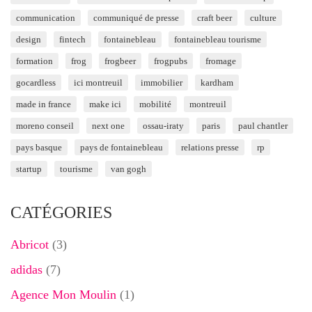
communication
communiqué de presse
craft beer
culture
design
fintech
fontainebleau
fontainebleau tourisme
formation
frog
frogbeer
frogpubs
fromage
gocardless
ici montreuil
immobilier
kardham
made in france
make ici
mobilité
montreuil
moreno conseil
next one
ossau-iraty
paris
paul chantler
pays basque
pays de fontainebleau
relations presse
rp
startup
tourisme
van gogh
CATÉGORIES
Abricot
(3)
adidas
(7)
Agence Mon Moulin
(1)