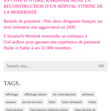
EN CÔTE D’IVOIRE, KARDHAM SIGNE LA
RECONSTRUCTION D’UN HÔPITAL-VITRINE DE
LA MODERNITÉ
Retards de paiement : Près deux dirigeants français sur
trois redoutent une aggravation en 2026
L’insurtech Wemind renouvelle sa confiance à
GoCardless pour garantir une expérience de paiement
fluide et fiable à ses 12 000 membres
Search
for:
TAGS.
affichage
affichage indoor
art contemporain
artisanat
artisans
auvers-sur-oise
bière
bière artisanale
béarn
clara moreno
clara moreno relations presse
clara moreno rp