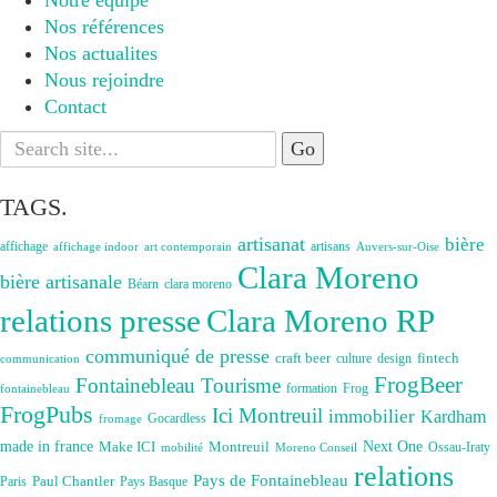
Notre équipe
Nos références
Nos actualites
Nous rejoindre
Contact
Search
for:
TAGS.
artisanat
bière
affichage
artisans
affichage indoor
art contemporain
Auvers-sur-Oise
Clara Moreno
bière artisanale
Béarn
clara moreno
Clara Moreno RP
relations presse
communiqué de presse
craft beer
fintech
culture
design
communication
FrogBeer
Fontainebleau Tourisme
formation
Frog
fontainebleau
FrogPubs
Ici Montreuil
immobilier
Kardham
Gocardless
fromage
made in france
Next One
Make ICI
Montreuil
Ossau-Iraty
Moreno Conseil
mobilité
relations
Pays de Fontainebleau
Paul Chantler
Paris
Pays Basque