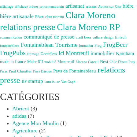
artisanat
bière
affichage
artisans
affichage indoor
art contemporain
Auvers-sur-Oise
Clara Moreno
bière artisanale
Béarn
clara moreno
Clara Moreno RP
relations presse
communiqué de presse
craft beer
fintech
culture
design
communication
FrogBeer
Fontainebleau Tourisme
formation
Frog
fontainebleau
FrogPubs
Ici Montreuil
immobilier
Kardham
Gocardless
fromage
made in france
Next One
Make ICI
Montreuil
Ossau-Iraty
Moreno Conseil
mobilité
relations
Pays de Fontainebleau
Paul Chantler
Paris
Pays Basque
presse
startup
RP
tourisme
Van Gogh
CATÉGORIES
Abricot
(3)
adidas
(7)
Agence Mon Moulin
(1)
Agriculture
(2)