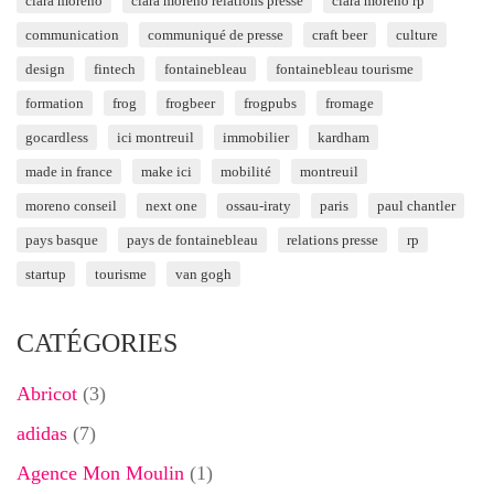
clara moreno
clara moreno relations presse
clara moreno rp
communication
communiqué de presse
craft beer
culture
design
fintech
fontainebleau
fontainebleau tourisme
formation
frog
frogbeer
frogpubs
fromage
gocardless
ici montreuil
immobilier
kardham
made in france
make ici
mobilité
montreuil
moreno conseil
next one
ossau-iraty
paris
paul chantler
pays basque
pays de fontainebleau
relations presse
rp
startup
tourisme
van gogh
CATÉGORIES
Abricot
(3)
adidas
(7)
Agence Mon Moulin
(1)