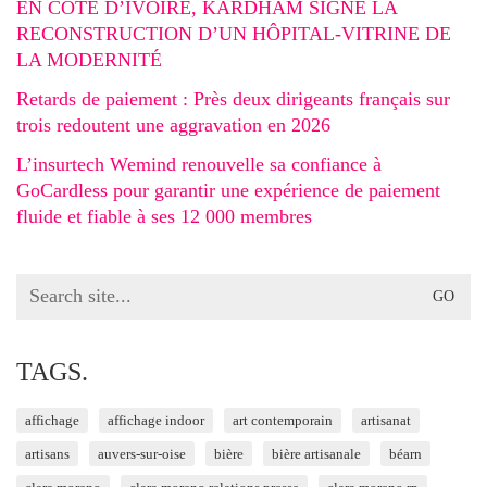
EN CÔTE D’IVOIRE, KARDHAM SIGNE LA
RECONSTRUCTION D’UN HÔPITAL-VITRINE DE
LA MODERNITÉ
Retards de paiement : Près deux dirigeants français sur
trois redoutent une aggravation en 2026
L’insurtech Wemind renouvelle sa confiance à
GoCardless pour garantir une expérience de paiement
fluide et fiable à ses 12 000 membres
Search
for:
TAGS.
affichage
affichage indoor
art contemporain
artisanat
artisans
auvers-sur-oise
bière
bière artisanale
béarn