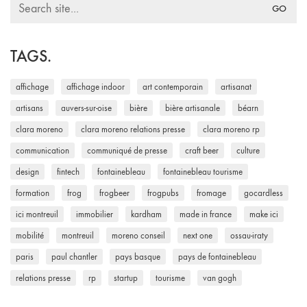
Search
for:
TAGS.
affichage
affichage indoor
art contemporain
artisanat
artisans
auvers-sur-oise
bière
bière artisanale
béarn
clara moreno
clara moreno relations presse
clara moreno rp
communication
communiqué de presse
craft beer
culture
design
fintech
fontainebleau
fontainebleau tourisme
formation
frog
frogbeer
frogpubs
fromage
gocardless
ici montreuil
immobilier
kardham
made in france
make ici
mobilité
montreuil
moreno conseil
next one
ossau-iraty
paris
paul chantler
pays basque
pays de fontainebleau
relations presse
rp
startup
tourisme
van gogh