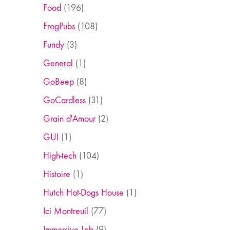
Food
(196)
FrogPubs
(108)
Fundy
(3)
General
(1)
GoBeep
(8)
GoCardless
(31)
Grain d'Amour
(2)
GUI
(1)
High-tech
(104)
Histoire
(1)
Hutch Hot-Dogs House
(1)
Ici Montreuil
(77)
Immersive Lab
(9)