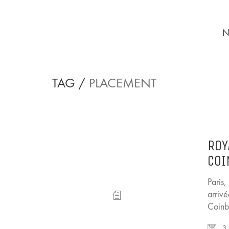
N
TAG /
PLACEMENT
ROY
COI
Paris
arriv
Coinb
3 