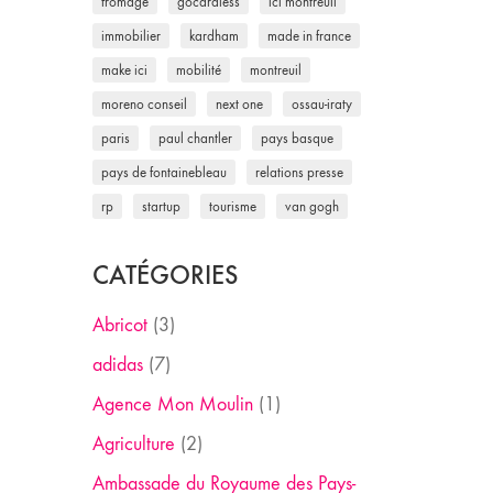
fromage
gocardless
ici montreuil
immobilier
kardham
made in france
make ici
mobilité
montreuil
moreno conseil
next one
ossau-iraty
paris
paul chantler
pays basque
pays de fontainebleau
relations presse
rp
startup
tourisme
van gogh
CATÉGORIES
Abricot
(3)
adidas
(7)
Agence Mon Moulin
(1)
Agriculture
(2)
Ambassade du Royaume des Pays-