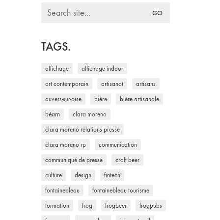
Search
for:
TAGS.
affichage
affichage indoor
art contemporain
artisanat
artisans
auvers-sur-oise
bière
bière artisanale
béarn
clara moreno
clara moreno relations presse
clara moreno rp
communication
communiqué de presse
craft beer
culture
design
fintech
fontainebleau
fontainebleau tourisme
formation
frog
frogbeer
frogpubs