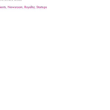
ients
,
Newsroom
,
Royaltiz
,
Startups