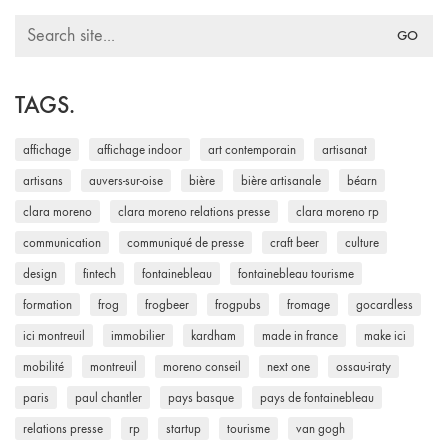
Search
for:
TAGS.
affichage
affichage indoor
art contemporain
artisanat
artisans
auvers-sur-oise
bière
bière artisanale
béarn
clara moreno
clara moreno relations presse
clara moreno rp
communication
communiqué de presse
craft beer
culture
design
fintech
fontainebleau
fontainebleau tourisme
formation
frog
frogbeer
frogpubs
fromage
gocardless
ici montreuil
immobilier
kardham
made in france
make ici
mobilité
montreuil
moreno conseil
next one
ossau-iraty
paris
paul chantler
pays basque
pays de fontainebleau
relations presse
rp
startup
tourisme
van gogh