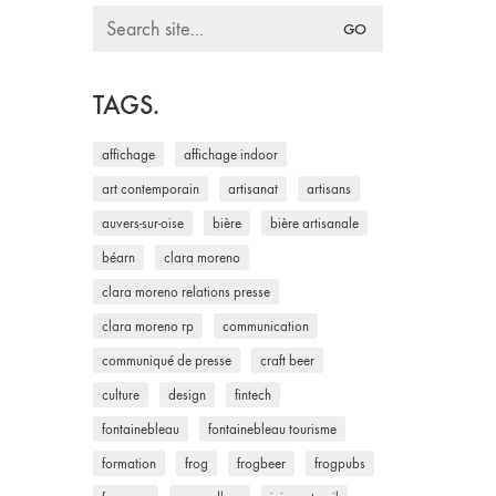
Search
for:
TAGS.
affichage
affichage indoor
art contemporain
artisanat
artisans
auvers-sur-oise
bière
bière artisanale
béarn
clara moreno
clara moreno relations presse
clara moreno rp
communication
communiqué de presse
craft beer
culture
design
fintech
fontainebleau
fontainebleau tourisme
formation
frog
frogbeer
frogpubs