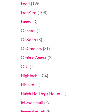
Food
(196)
FrogPubs
(108)
Fundy
(3)
General
(1)
GoBeep
(8)
GoCardless
(31)
Grain d'Amour
(2)
GUI
(1)
High-tech
(104)
Histoire
(1)
Hutch Hot-Dogs House
(1)
Ici Montreuil
(77)
Immersive Lab
(9)