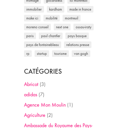
fromage
gocardless
ici montreuil
immobilier
kardham
made in france
make ici
mobilité
montreuil
moreno conseil
next one
ossau-iraty
paris
paul chantler
pays basque
pays de fontainebleau
relations presse
rp
startup
tourisme
van gogh
CATÉGORIES
Abricot
(3)
adidas
(7)
Agence Mon Moulin
(1)
Agriculture
(2)
Ambassade du Royaume des Pays-