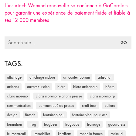
L’insurtech Wemind renouvelle sa confiance à GoCardless
pour garantir une expérience de paiement fluide et fiable à
ses 12 000 membres
Search
for:
TAGS.
affichage
affichage indoor
art contemporain
artisanat
artisans
auvers-sur-oise
bière
bière artisanale
béarn
clara moreno
clara moreno relations presse
clara moreno rp
communication
communiqué de presse
craft beer
culture
design
fintech
fontainebleau
fontainebleau tourisme
formation
frog
frogbeer
frogpubs
fromage
gocardless
ici montreuil
immobilier
kardham
made in france
make ici