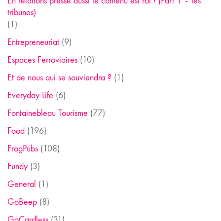
En relations presse aussi le contenu est roi ! (Part 1 – les
tribunes)
(1)
Entrepreneuriat
(9)
Espaces Ferroviaires
(10)
Et de nous qui se souviendra ?
(1)
Everyday Life
(6)
Fontainebleau Tourisme
(77)
Food
(196)
FrogPubs
(108)
Fundy
(3)
General
(1)
GoBeep
(8)
GoCardless
(31)