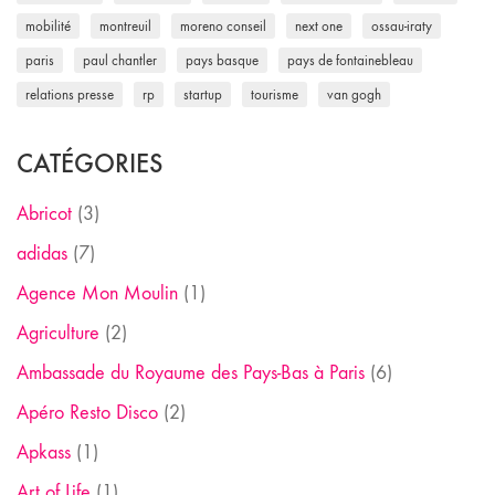
mobilité
montreuil
moreno conseil
next one
ossau-iraty
paris
paul chantler
pays basque
pays de fontainebleau
relations presse
rp
startup
tourisme
van gogh
CATÉGORIES
Abricot
(3)
adidas
(7)
Agence Mon Moulin
(1)
Agriculture
(2)
Ambassade du Royaume des Pays-Bas à Paris
(6)
Apéro Resto Disco
(2)
Apkass
(1)
Art of Life
(1)