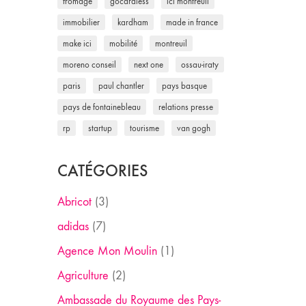
fromage
gocardless
ici montreuil
immobilier
kardham
made in france
make ici
mobilité
montreuil
moreno conseil
next one
ossau-iraty
paris
paul chantler
pays basque
pays de fontainebleau
relations presse
rp
startup
tourisme
van gogh
CATÉGORIES
Abricot
(3)
adidas
(7)
Agence Mon Moulin
(1)
Agriculture
(2)
Ambassade du Royaume des Pays-