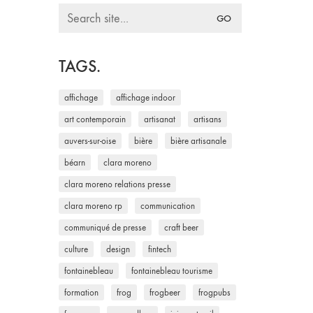
Search
for:
TAGS.
affichage
affichage indoor
art contemporain
artisanat
artisans
auvers-sur-oise
bière
bière artisanale
béarn
clara moreno
clara moreno relations presse
clara moreno rp
communication
communiqué de presse
craft beer
culture
design
fintech
fontainebleau
fontainebleau tourisme
formation
frog
frogbeer
frogpubs