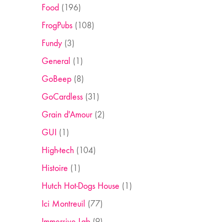
Food
(196)
FrogPubs
(108)
Fundy
(3)
General
(1)
GoBeep
(8)
GoCardless
(31)
Grain d'Amour
(2)
GUI
(1)
High-tech
(104)
Histoire
(1)
Hutch Hot-Dogs House
(1)
Ici Montreuil
(77)
Immersive Lab
(9)