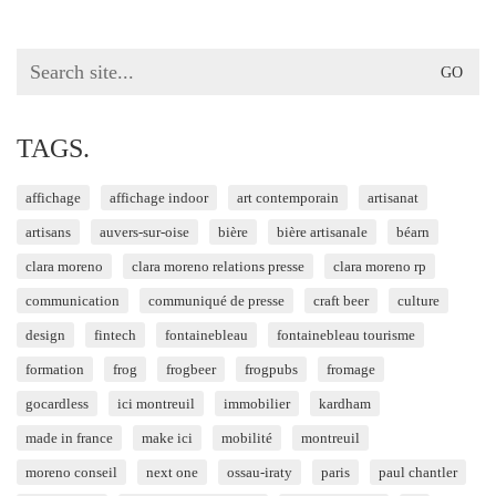
Search
for:
TAGS.
affichage
affichage indoor
art contemporain
artisanat
artisans
auvers-sur-oise
bière
bière artisanale
béarn
clara moreno
clara moreno relations presse
clara moreno rp
communication
communiqué de presse
craft beer
culture
design
fintech
fontainebleau
fontainebleau tourisme
formation
frog
frogbeer
frogpubs
fromage
gocardless
ici montreuil
immobilier
kardham
made in france
make ici
mobilité
montreuil
moreno conseil
next one
ossau-iraty
paris
paul chantler