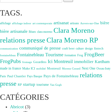
for:
TAGS.
artisanat
bière
affichage
artisans
affichage indoor
art contemporain
Auvers-sur-Oise
Clara Moreno
bière artisanale
Béarn
clara moreno
Clara Moreno RP
relations presse
communiqué de presse
craft beer
fintech
culture
design
communication
FrogBeer
Fontainebleau Tourisme
formation
Frog
fontainebleau
FrogPubs
Ici Montreuil
immobilier
Kardham
Gocardless
fromage
made in france
Next One
Make ICI
Montreuil
Ossau-Iraty
Moreno Conseil
mobilité
relations
Pays de Fontainebleau
Paul Chantler
Paris
Pays Basque
presse
startup
RP
tourisme
Van Gogh
CATÉGORIES
Abricot
(3)