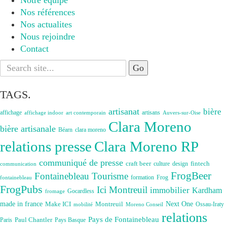
Notre équipe
Nos références
Nos actualites
Nous rejoindre
Contact
Search
for:
TAGS.
artisanat
bière
affichage
artisans
affichage indoor
art contemporain
Auvers-sur-Oise
Clara Moreno
bière artisanale
Béarn
clara moreno
Clara Moreno RP
relations presse
communiqué de presse
craft beer
fintech
culture
design
communication
FrogBeer
Fontainebleau Tourisme
formation
Frog
fontainebleau
FrogPubs
Ici Montreuil
immobilier
Kardham
Gocardless
fromage
made in france
Next One
Make ICI
Montreuil
Ossau-Iraty
Moreno Conseil
mobilité
relations
Pays de Fontainebleau
Paul Chantler
Paris
Pays Basque