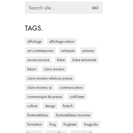
Search
for:
TAGS.
affichage
affichage indoor
art contemporain
artisanat
artisans
auvers-sur-oise
bière
bière artisanale
béarn
clara moreno
clara moreno relations presse
clara moreno rp
communication
communiqué de presse
craft beer
culture
design
fintech
fontainebleau
fontainebleau tourisme
formation
frog
frogbeer
frogpubs