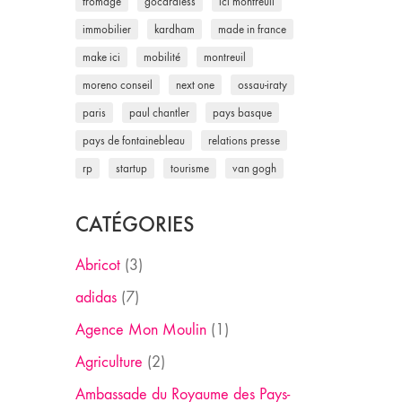
fromage
gocardless
ici montreuil
immobilier
kardham
made in france
make ici
mobilité
montreuil
moreno conseil
next one
ossau-iraty
paris
paul chantler
pays basque
pays de fontainebleau
relations presse
rp
startup
tourisme
van gogh
CATÉGORIES
Abricot
(3)
adidas
(7)
Agence Mon Moulin
(1)
Agriculture
(2)
Ambassade du Royaume des Pays-