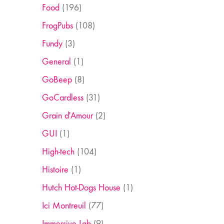
Food
(196)
FrogPubs
(108)
Fundy
(3)
General
(1)
GoBeep
(8)
GoCardless
(31)
Grain d'Amour
(2)
GUI
(1)
High-tech
(104)
Histoire
(1)
Hutch Hot-Dogs House
(1)
Ici Montreuil
(77)
Immersive Lab
(9)