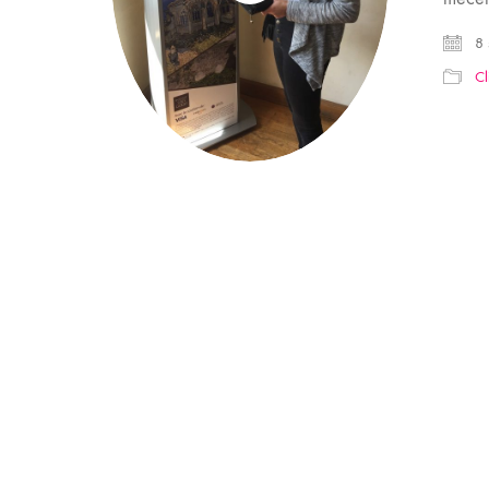
8 
Cl