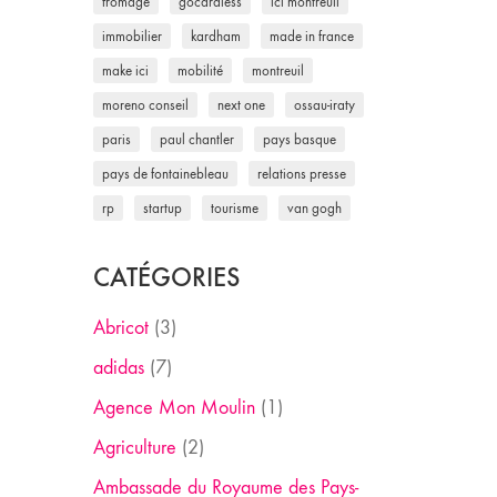
fromage
gocardless
ici montreuil
immobilier
kardham
made in france
make ici
mobilité
montreuil
moreno conseil
next one
ossau-iraty
paris
paul chantler
pays basque
pays de fontainebleau
relations presse
rp
startup
tourisme
van gogh
CATÉGORIES
Abricot
(3)
adidas
(7)
Agence Mon Moulin
(1)
Agriculture
(2)
Ambassade du Royaume des Pays-