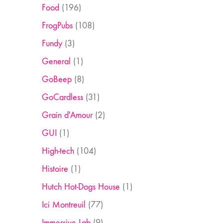
Food
(196)
FrogPubs
(108)
Fundy
(3)
General
(1)
GoBeep
(8)
GoCardless
(31)
Grain d'Amour
(2)
GUI
(1)
High-tech
(104)
Histoire
(1)
Hutch Hot-Dogs House
(1)
Ici Montreuil
(77)
Immersive Lab
(9)