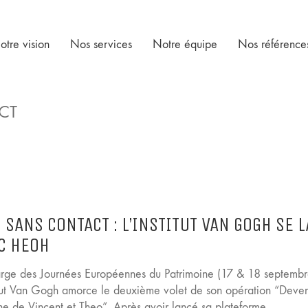
otre vision
Nos services
Notre équipe
Nos référence
CT
 SANS CONTACT : L’INSTITUT VAN GOGH SE 
C HEOH
rge des Journées Européennes du Patrimoine (17 & 18 septembr
titut Van Gogh amorce le deuxième volet de son opération “Deve
e de Vincent et Theo”. Après avoir lancé sa plateforme…