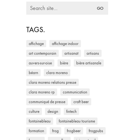
Search
for:
TAGS.
affichage
affichage indoor
art contemporain
artisanat
artisans
auvers-sur-oise
bière
bière artisanale
béarn
clara moreno
clara moreno relations presse
clara moreno rp
communication
communiqué de presse
craft beer
culture
design
fintech
fontainebleau
fontainebleau tourisme
formation
frog
frogbeer
frogpubs