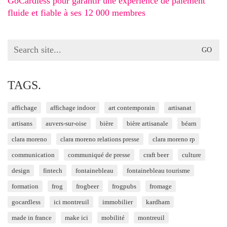
GoCardless pour garantir une expérience de paiement
fluide et fiable à ses 12 000 membres
Search
for:
TAGS.
affichage
affichage indoor
art contemporain
artisanat
artisans
auvers-sur-oise
bière
bière artisanale
béarn
clara moreno
clara moreno relations presse
clara moreno rp
communication
communiqué de presse
craft beer
culture
design
fintech
fontainebleau
fontainebleau tourisme
formation
frog
frogbeer
frogpubs
fromage
gocardless
ici montreuil
immobilier
kardham
made in france
make ici
mobilité
montreuil