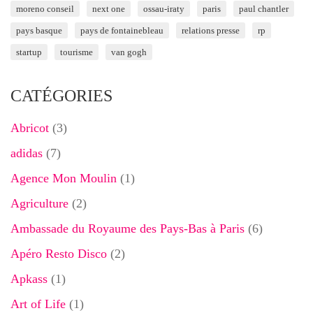
moreno conseil
next one
ossau-iraty
paris
paul chantler
pays basque
pays de fontainebleau
relations presse
rp
startup
tourisme
van gogh
CATÉGORIES
Abricot
(3)
adidas
(7)
Agence Mon Moulin
(1)
Agriculture
(2)
Ambassade du Royaume des Pays-Bas à Paris
(6)
Apéro Resto Disco
(2)
Apkass
(1)
Art of Life
(1)