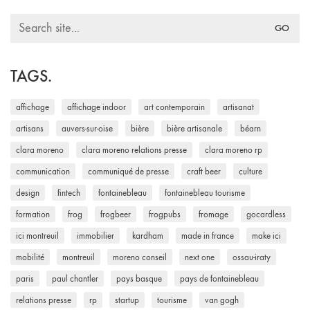
Search
for:
TAGS.
affichage
affichage indoor
art contemporain
artisanat
artisans
auvers-sur-oise
bière
bière artisanale
béarn
clara moreno
clara moreno relations presse
clara moreno rp
communication
communiqué de presse
craft beer
culture
design
fintech
fontainebleau
fontainebleau tourisme
formation
frog
frogbeer
frogpubs
fromage
gocardless
ici montreuil
immobilier
kardham
made in france
make ici
mobilité
montreuil
moreno conseil
next one
ossau-iraty
paris
paul chantler
pays basque
pays de fontainebleau
relations presse
rp
startup
tourisme
van gogh