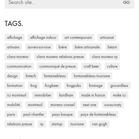
for:
TAGS.
affichage
affichage indoor
art contemporain
artisanat
artisans
auvers-sur-oise
bière
bière artisanale
béarn
clara moreno
clara moreno relations presse
clara moreno rp
communication
communiqué de presse
craft beer
culture
design
fintech
fontainebleau
fontainebleau tourisme
formation
frog
frogbeer
frogpubs
fromage
gocardless
ici montreuil
immobilier
kardham
made in france
make ici
mobilité
montreuil
moreno conseil
next one
ossau-iraty
paris
paul chantler
pays basque
pays de fontainebleau
relations presse
rp
startup
tourisme
van gogh