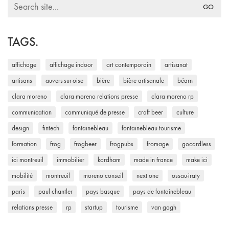
Search
for:
TAGS.
affichage
affichage indoor
art contemporain
artisanat
artisans
auvers-sur-oise
bière
bière artisanale
béarn
clara moreno
clara moreno relations presse
clara moreno rp
communication
communiqué de presse
craft beer
culture
design
fintech
fontainebleau
fontainebleau tourisme
formation
frog
frogbeer
frogpubs
fromage
gocardless
ici montreuil
immobilier
kardham
made in france
make ici
mobilité
montreuil
moreno conseil
next one
ossau-iraty
paris
paul chantler
pays basque
pays de fontainebleau
relations presse
rp
startup
tourisme
van gogh