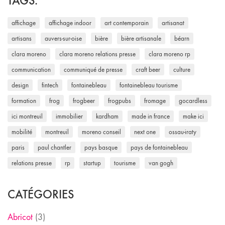
TAGS.
affichage
affichage indoor
art contemporain
artisanat
artisans
auvers-sur-oise
bière
bière artisanale
béarn
clara moreno
clara moreno relations presse
clara moreno rp
communication
communiqué de presse
craft beer
culture
design
fintech
fontainebleau
fontainebleau tourisme
formation
frog
frogbeer
frogpubs
fromage
gocardless
ici montreuil
immobilier
kardham
made in france
make ici
mobilité
montreuil
moreno conseil
next one
ossau-iraty
paris
paul chantler
pays basque
pays de fontainebleau
relations presse
rp
startup
tourisme
van gogh
CATÉGORIES
Abricot
(3)