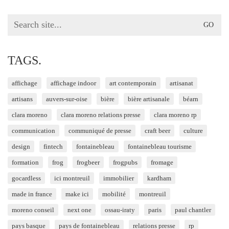
Search
for:
TAGS.
affichage
affichage indoor
art contemporain
artisanat
artisans
auvers-sur-oise
bière
bière artisanale
béarn
clara moreno
clara moreno relations presse
clara moreno rp
communication
communiqué de presse
craft beer
culture
design
fintech
fontainebleau
fontainebleau tourisme
formation
frog
frogbeer
frogpubs
fromage
gocardless
ici montreuil
immobilier
kardham
made in france
make ici
mobilité
montreuil
moreno conseil
next one
ossau-iraty
paris
paul chantler
pays basque
pays de fontainebleau
relations presse
rp