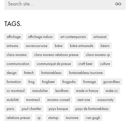
Search
for:
TAGS.
affichage
affichage indoor
art contemporain
artisanat
artisans
auvers-sur-oise
bière
bière artisanale
béarn
clara moreno
clara moreno relations presse
clara moreno rp
communication
communiqué de presse
craft beer
culture
design
fintech
fontainebleau
fontainebleau tourisme
formation
frog
frogbeer
frogpubs
fromage
gocardless
ici montreuil
immobilier
kardham
made in france
make ici
mobilité
montreuil
moreno conseil
next one
ossau-iraty
paris
paul chantler
pays basque
pays de fontainebleau
relations presse
rp
startup
tourisme
van gogh