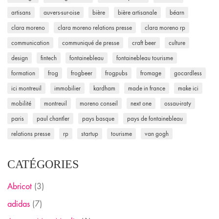
artisans
auvers-sur-oise
bière
bière artisanale
béarn
clara moreno
clara moreno relations presse
clara moreno rp
communication
communiqué de presse
craft beer
culture
design
fintech
fontainebleau
fontainebleau tourisme
formation
frog
frogbeer
frogpubs
fromage
gocardless
ici montreuil
immobilier
kardham
made in france
make ici
mobilité
montreuil
moreno conseil
next one
ossau-iraty
paris
paul chantler
pays basque
pays de fontainebleau
relations presse
rp
startup
tourisme
van gogh
CATÉGORIES
Abricot
(3)
adidas
(7)