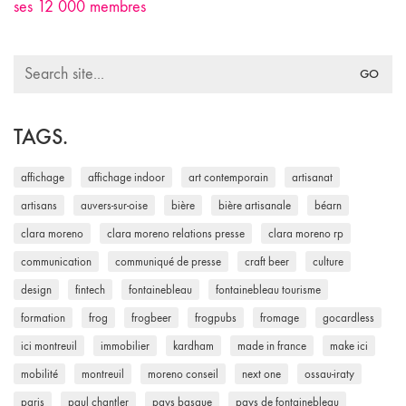
ses 12 000 membres
Search
for:
TAGS.
affichage
affichage indoor
art contemporain
artisanat
artisans
auvers-sur-oise
bière
bière artisanale
béarn
clara moreno
clara moreno relations presse
clara moreno rp
communication
communiqué de presse
craft beer
culture
design
fintech
fontainebleau
fontainebleau tourisme
formation
frog
frogbeer
frogpubs
fromage
gocardless
ici montreuil
immobilier
kardham
made in france
make ici
mobilité
montreuil
moreno conseil
next one
ossau-iraty
paris
paul chantler
pays basque
pays de fontainebleau