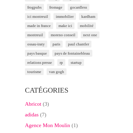
frogpubs
fromage
gocardless
ici montreuil
immobilier
kardham
made in france
make ici
mobilité
montreuil
moreno conseil
next one
ossau-iraty
paris
paul chantler
pays basque
pays de fontainebleau
relations presse
rp
startup
tourisme
van gogh
CATÉGORIES
Abricot
(3)
adidas
(7)
Agence Mon Moulin
(1)