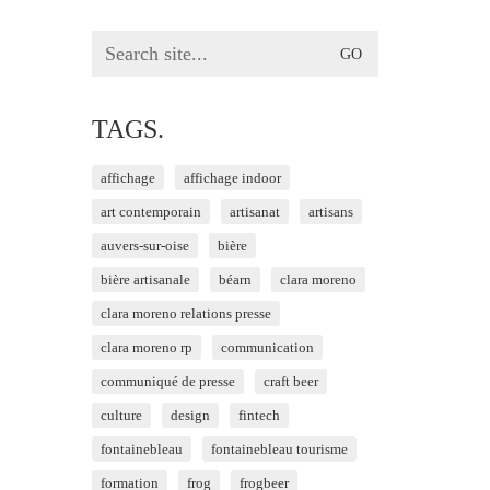
Search
for:
TAGS.
affichage
affichage indoor
art contemporain
artisanat
artisans
auvers-sur-oise
bière
bière artisanale
béarn
clara moreno
clara moreno relations presse
clara moreno rp
communication
communiqué de presse
craft beer
culture
design
fintech
fontainebleau
fontainebleau tourisme
formation
frog
frogbeer