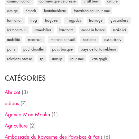
communication
communiqué de presse
craft beer
culture
design
fintech
fontainebleau
fontainebleau tourisme
formation
frog
frogbeer
frogpubs
fromage
gocardless
ici montreuil
immobilier
kardham
made in france
make ici
mobilité
montreuil
moreno conseil
next one
ossau-iraty
paris
paul chantler
pays basque
pays de fontainebleau
relations presse
rp
startup
tourisme
van gogh
CATÉGORIES
Abricot
(3)
adidas
(7)
Agence Mon Moulin
(1)
Agriculture
(2)
Ambassade du Royaume des Pays-Bas à Paris
(6)