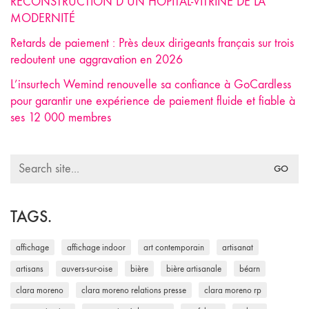
RECONSTRUCTION D’UN HÔPITAL-VITRINE DE LA
MODERNITÉ
Retards de paiement : Près deux dirigeants français sur trois
redoutent une aggravation en 2026
L’insurtech Wemind renouvelle sa confiance à GoCardless
pour garantir une expérience de paiement fluide et fiable à
ses 12 000 membres
Search
for:
TAGS.
affichage
affichage indoor
art contemporain
artisanat
artisans
auvers-sur-oise
bière
bière artisanale
béarn
clara moreno
clara moreno relations presse
clara moreno rp