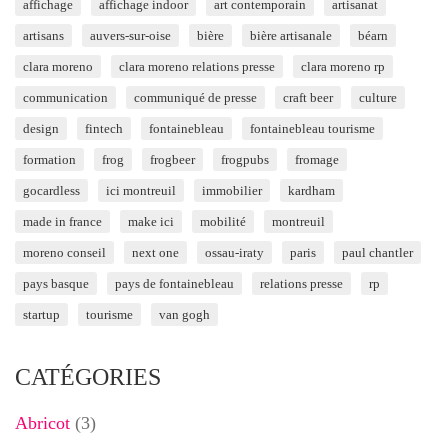
affichage
affichage indoor
art contemporain
artisanat
artisans
auvers-sur-oise
bière
bière artisanale
béarn
clara moreno
clara moreno relations presse
clara moreno rp
communication
communiqué de presse
craft beer
culture
design
fintech
fontainebleau
fontainebleau tourisme
formation
frog
frogbeer
frogpubs
fromage
gocardless
ici montreuil
immobilier
kardham
made in france
make ici
mobilité
montreuil
moreno conseil
next one
ossau-iraty
paris
paul chantler
pays basque
pays de fontainebleau
relations presse
rp
startup
tourisme
van gogh
CATÉGORIES
Abricot
(3)