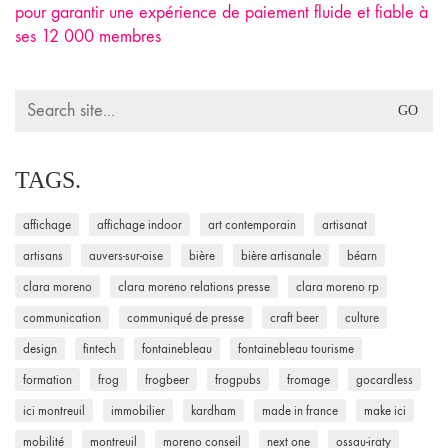
pour garantir une expérience de paiement fluide et fiable à
ses 12 000 membres
Search
for:
TAGS.
affichage
affichage indoor
art contemporain
artisanat
artisans
auvers-sur-oise
bière
bière artisanale
béarn
clara moreno
clara moreno relations presse
clara moreno rp
communication
communiqué de presse
craft beer
culture
design
fintech
fontainebleau
fontainebleau tourisme
formation
frog
frogbeer
frogpubs
fromage
gocardless
ici montreuil
immobilier
kardham
made in france
make ici
mobilité
montreuil
moreno conseil
next one
ossau-iraty