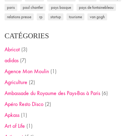
paris
paul chantler
pays basque
pays de fontainebleau
relations presse
rp
startup
tourisme
van gogh
CATÉGORIES
Abricot
(3)
adidas
(7)
Agence Mon Moulin
(1)
Agriculture
(2)
Ambassade du Royaume des Pays-Bas à Paris
(6)
Apéro Resto Disco
(2)
Apkass
(1)
Art of Life
(1)