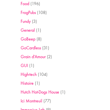
Food
(196)
FrogPubs
(108)
Fundy
(3)
General
(1)
GoBeep
(8)
GoCardless
(31)
Grain d'Amour
(2)
GUI
(1)
High-tech
(104)
Histoire
(1)
Hutch Hot-Dogs House
(1)
Ici Montreuil
(77)
Immersive Lab
(9)