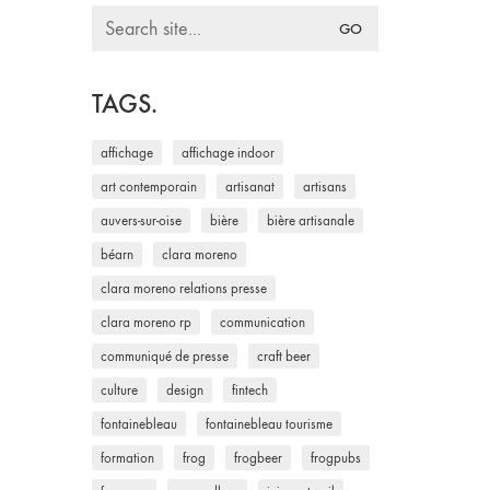
Search
for:
TAGS.
affichage
affichage indoor
art contemporain
artisanat
artisans
auvers-sur-oise
bière
bière artisanale
béarn
clara moreno
clara moreno relations presse
clara moreno rp
communication
communiqué de presse
craft beer
culture
design
fintech
fontainebleau
fontainebleau tourisme
formation
frog
frogbeer
frogpubs