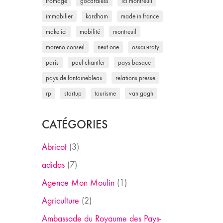
fromage
gocardless
ici montreuil
immobilier
kardham
made in france
make ici
mobilité
montreuil
moreno conseil
next one
ossau-iraty
paris
paul chantler
pays basque
pays de fontainebleau
relations presse
rp
startup
tourisme
van gogh
CATÉGORIES
Abricot
(3)
adidas
(7)
Agence Mon Moulin
(1)
Agriculture
(2)
Ambassade du Royaume des Pays-