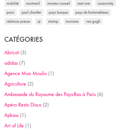
mobilité
montreuil
moreno conseil
next one
ossau-iraty
paris
paul chantler
pays basque
pays de fontainebleau
relations presse
rp
startup
tourisme
van gogh
CATÉGORIES
Abricot
(3)
adidas
(7)
Agence Mon Moulin
(1)
Agriculture
(2)
Ambassade du Royaume des Pays-Bas à Paris
(6)
Apéro Resto Disco
(2)
Apkass
(1)
Art of Life
(1)