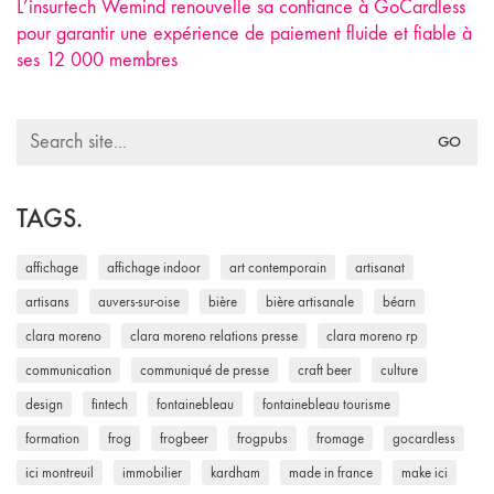
L’insurtech Wemind renouvelle sa confiance à GoCardless
pour garantir une expérience de paiement fluide et fiable à
ses 12 000 membres
Search
for:
TAGS.
affichage
affichage indoor
art contemporain
artisanat
artisans
auvers-sur-oise
bière
bière artisanale
béarn
clara moreno
clara moreno relations presse
clara moreno rp
communication
communiqué de presse
craft beer
culture
design
fintech
fontainebleau
fontainebleau tourisme
formation
frog
frogbeer
frogpubs
fromage
gocardless
ici montreuil
immobilier
kardham
made in france
make ici