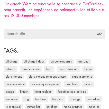
L’insurtech Wemind renouvelle sa confiance à GoCardless
pour garantir une expérience de paiement fluide et fiable à
ses 12 000 membres
Search
for:
TAGS.
affichage
affichage indoor
art contemporain
artisanat
artisans
auvers-sur-oise
bière
bière artisanale
béarn
clara moreno
clara moreno relations presse
clara moreno rp
communication
communiqué de presse
craft beer
culture
design
fintech
fontainebleau
fontainebleau tourisme
formation
frog
frogbeer
frogpubs
fromage
gocardless
ici montreuil
immobilier
kardham
made in france
make ici