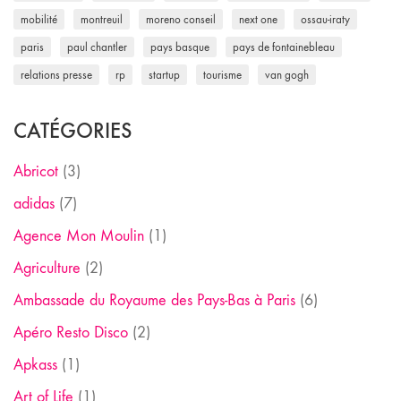
mobilité
montreuil
moreno conseil
next one
ossau-iraty
paris
paul chantler
pays basque
pays de fontainebleau
relations presse
rp
startup
tourisme
van gogh
CATÉGORIES
Abricot
(3)
adidas
(7)
Agence Mon Moulin
(1)
Agriculture
(2)
Ambassade du Royaume des Pays-Bas à Paris
(6)
Apéro Resto Disco
(2)
Apkass
(1)
Art of Life
(1)