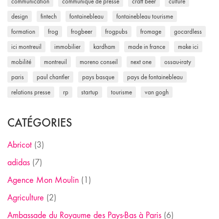
communication
communiqué de presse
craft beer
culture
design
fintech
fontainebleau
fontainebleau tourisme
formation
frog
frogbeer
frogpubs
fromage
gocardless
ici montreuil
immobilier
kardham
made in france
make ici
mobilité
montreuil
moreno conseil
next one
ossau-iraty
paris
paul chantler
pays basque
pays de fontainebleau
relations presse
rp
startup
tourisme
van gogh
CATÉGORIES
Abricot
(3)
adidas
(7)
Agence Mon Moulin
(1)
Agriculture
(2)
Ambassade du Royaume des Pays-Bas à Paris
(6)