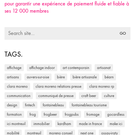
pour garantir une expérience de paiement fluide et fiable à
ses 12 000 membres
Search
for:
TAGS.
affichage
affichage indoor
art contemporain
artisanat
artisans
auvers-sur-oise
bière
bière artisanale
béarn
clara moreno
clara moreno relations presse
clara moreno rp
communication
communiqué de presse
craft beer
culture
design
fintech
fontainebleau
fontainebleau tourisme
formation
frog
frogbeer
frogpubs
fromage
gocardless
ici montreuil
immobilier
kardham
made in france
make ici
mobilité
montreuil
moreno conseil
next one
ossau-iraty