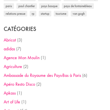
paris
paul chantler
pays basque
pays de fontainebleau
relations presse
rp
startup
tourisme
van gogh
CATÉGORIES
Abricot
(3)
adidas
(7)
Agence Mon Moulin
(1)
Agriculture
(2)
Ambassade du Royaume des Pays-Bas à Paris
(6)
Apéro Resto Disco
(2)
Apkass
(1)
Art of Life
(1)