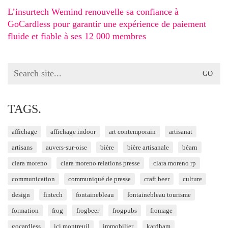
L’insurtech Wemind renouvelle sa confiance à
GoCardless pour garantir une expérience de paiement
fluide et fiable à ses 12 000 membres
Search
for:
TAGS.
affichage
affichage indoor
art contemporain
artisanat
artisans
auvers-sur-oise
bière
bière artisanale
béarn
clara moreno
clara moreno relations presse
clara moreno rp
communication
communiqué de presse
craft beer
culture
design
fintech
fontainebleau
fontainebleau tourisme
formation
frog
frogbeer
frogpubs
fromage
gocardless
ici montreuil
immobilier
kardham