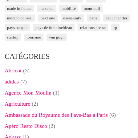
made in france
make ici
mobilité
montreuil
moreno conseil
next one
ossau-iraty
paris
paul chantler
pays basque
pays de fontainebleau
relations presse
rp
startup
tourisme
van gogh
CATÉGORIES
Abricot
(3)
adidas
(7)
Agence Mon Moulin
(1)
Agriculture
(2)
Ambassade du Royaume des Pays-Bas à Paris
(6)
Apéro Resto Disco
(2)
Apkass
(1)